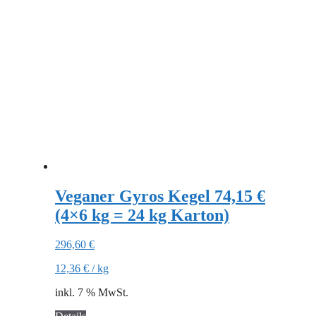
Veganer Gyros Kegel 74,15 €
(4×6 kg = 24 kg Karton)
296,60
€
12,36
€
/
kg
inkl. 7 % MwSt.