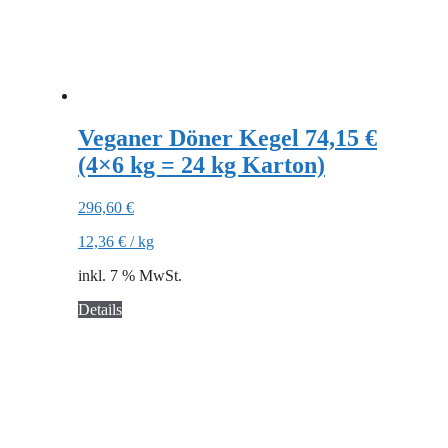
Veganer Döner Kegel 74,15 €
(4×6 kg = 24 kg Karton)
296,60
€
12,36
€
/
kg
inkl. 7 % MwSt.
Details