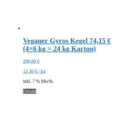
Veganer Gyros Kegel 74,15 €
(4×6 kg = 24 kg Karton)
296,60
€
12,36
€
/
kg
inkl. 7 % MwSt.
Details