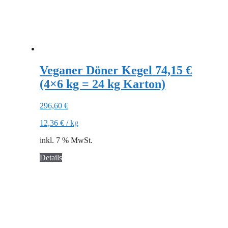
Veganer Döner Kegel 74,15 €
(4×6 kg = 24 kg Karton)
296,60
€
12,36
€
/
kg
inkl. 7 % MwSt.
Details