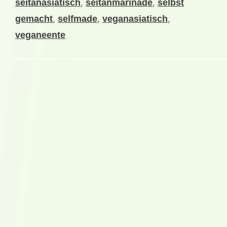
seitanasiatisch
,
seitanmarinade
,
selbst
gemacht
,
selfmade
,
veganasiatisch
,
veganeente