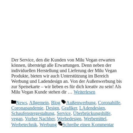
Der Service, den die Kunden von Milu Vegan erwarten
können, übersteigt alle Erwartungen. Denn neben der
individuellen Herstellung und Lieferung der Milu Vegan
Produkte, bieten wir auch Unterstützung im Bereich
Werbung und Ladendesign an. Von der Außenwerbung bis
zur Speisekarte – wir lieben es für dich kreativ zu sein! Als
Milu Vegan Kunde stehen dir …
Weiterlesen
Kategorien
Schlagwörter
News
,
Allgemein
,
Blog
Außenwerbung
,
Coronahilfe
,
Coronapandemie
,
Design
,
Grafiker
,
LAdendesign
,
Schaufenstergestaltung
,
Service
,
Überbrückungshilfe
,
vegan
,
Vorher Nachher
,
Werbedesign
,
Werbemittel
,
Werbetechnik
,
Werbung
Schreibe einen Kommentar