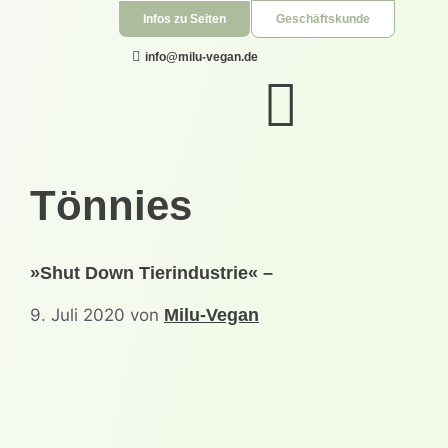
Infos zu Seiten
+49 151 500 382 19
Geschäftskunde
info@milu-vegan.de
Tönnies
»Shut Down Tierindustrie« –
9. Juli 2020
von
Milu-Vegan